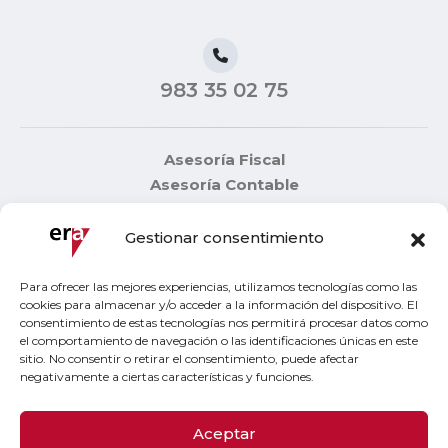
983 35 02 75
Asesoría Fiscal
Asesoría Contable
Consultoría empresarial
¿Quienes somos?
Gestionar consentimiento
CONTACTO
Para ofrecer las mejores experiencias, utilizamos tecnologías como las
cookies para almacenar y/o acceder a la información del dispositivo. El
consentimiento de estas tecnologías nos permitirá procesar datos como
Aviso legal
el comportamiento de navegación o las identificaciones únicas en este
Política de privacidad
sitio. No consentir o retirar el consentimiento, puede afectar
negativamente a ciertas características y funciones.
Política de cookies
Canal de denuncias
Aceptar