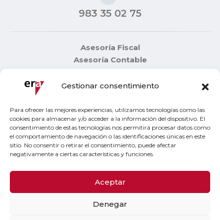
983 35 02 75
Asesoría Fiscal
Asesoría Contable
Consultoría empresarial
¿Quienes somos?
Gestionar consentimiento
CONTACTO
Para ofrecer las mejores experiencias, utilizamos tecnologías como las
cookies para almacenar y/o acceder a la información del dispositivo. El
consentimiento de estas tecnologías nos permitirá procesar datos como
Aviso legal
el comportamiento de navegación o las identificaciones únicas en este
Política de privacidad
sitio. No consentir o retirar el consentimiento, puede afectar
negativamente a ciertas características y funciones.
Política de cookies
Canal de denuncias
Aceptar
Denegar